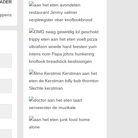
ADER
ippens