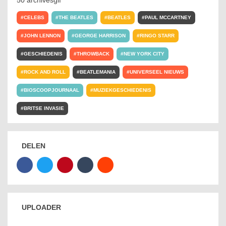
CELEBS
THE BEATLES
BEATLES
PAUL MCCARTNEY
JOHN LENNON
GEORGE HARRISON
RINGO STARR
GESCHIEDENIS
THROWBACK
NEW YORK CITY
ROCK AND ROLL
BEATLEMANIA
UNIVERSEEL NIEUWS
BIOSCOOPJOURNAAL
MUZIEKGESCHIEDENIS
BRITSE INVASIE
BEATLES 50
ARCHIVESGIF
GIF
DELEN
UPLOADER