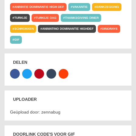
ANIMATIE DOMINANTIE HIGH DEF
VAKANTIE
DANKZEGGING
TURKIJE
TURKIJE DAG
THANKSGIVING DINER
SCHROKKEN
ANIMATINO DOMINANTIE HIGHDEF
DINORAYE
GIF
DELEN
UPLOADER
Geüpload door: zennabug
DOORLINK CODE'S VOOR GIF