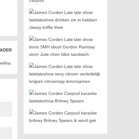
ADER
elina.