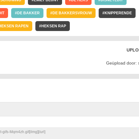
SCHUWING
EMILY BLUNT
DE HEKS
DISNEYEDIT
DIT
DE BAKKER
DE BAKKERSVROUW
KNIPPERENDE
HEKSEN RAPEN
HEKSEN RAP
GIF
UPLO
Geüpload door: s