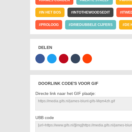
JAMES CORDEN
MERYL STREEP
WAAR
IN HET BOS
INTOTHEWOODSEDIT
ITWE
PROLOOG
DRIEDUBBELE CIJFERS
DE 
DELEN
DOORLINK CODE'S VOOR GIF
Directe link naar het GIF plaatje:
UBB code