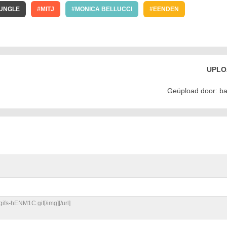
JUNGLE
MITJ
MONICA BELLUCCI
EENDEN
UPLO
Geüpload door: ba