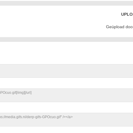
UPLO
Geüpload door