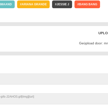
NMAAND
ARIANA GRANDE
JESSIE J
BANG BANG
UPLO
Geüpload door: mr