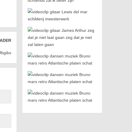
ADER
fbgibs