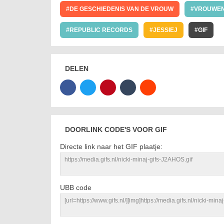
DE GESCHIEDENIS VAN DE VROUW
VROUWE
REPUBLIC RECORDS
JESSIEJ
GIF
DELEN
DOORLINK CODE'S VOOR GIF
Directe link naar het GIF plaatje:
UBB code