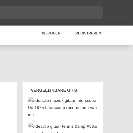
INLOGGEN
REGISTREREN
E
VERGELIJKBARE GIFS