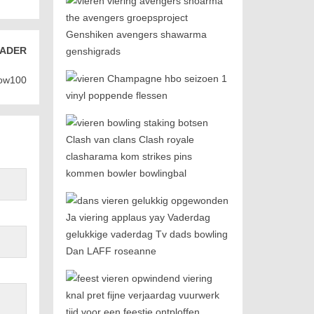
ADER
bow100