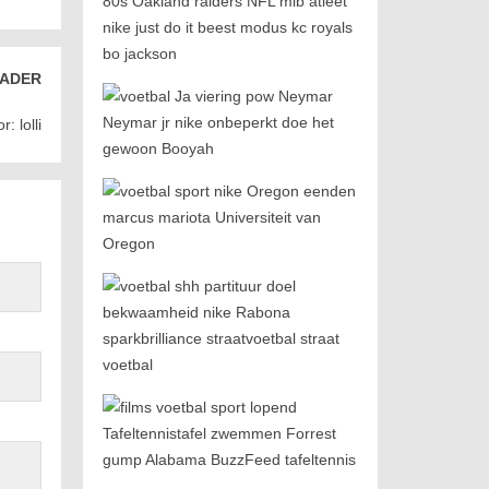
ADER
: lolli