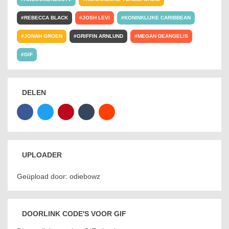
REBECCA BLACK
JOSH LEVI
KONINKLIJKE CARIBBEAN
JONAH GROEN
GRIFFIN ARNLUND
MEGAN DEANGELIS
GIF
DELEN
UPLOADER
Geüpload door: odiebowz
DOORLINK CODE'S VOOR GIF