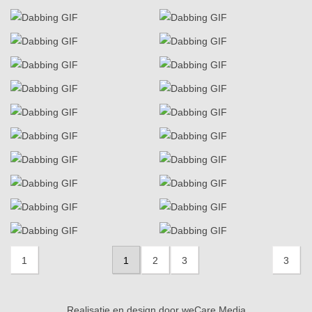
1
1
2
3
3
Realisatie en design door
weCare Media