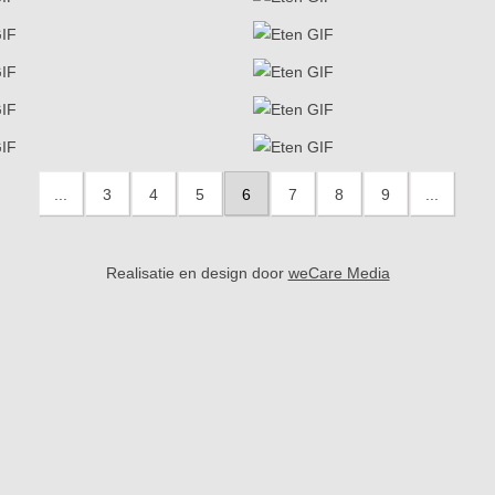
...
3
4
5
6
7
8
9
...
Realisatie en design door
weCare Media