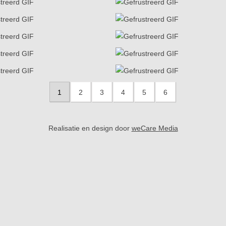
1
2
3
4
5
6
Realisatie en design door
weCare Media