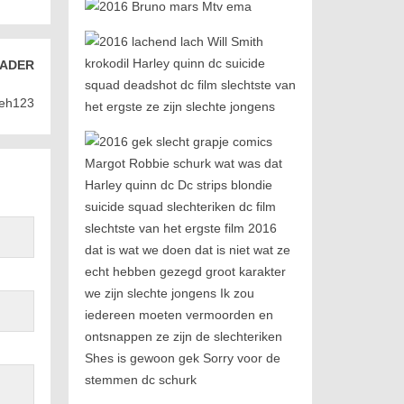
ADER
beh123