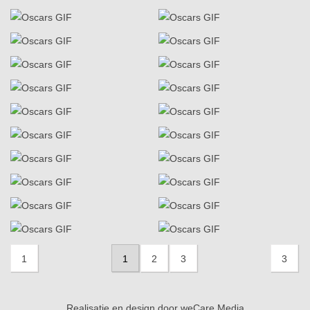
1
1
2
3
3
Realisatie en design door
weCare Media