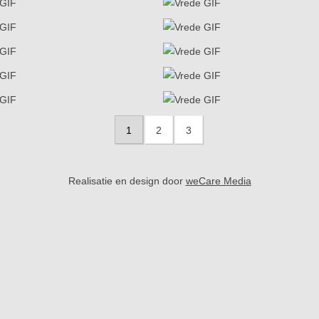
1
2
3
Realisatie en design door
weCare Media