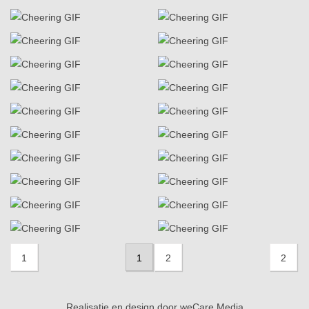
1
1
2
2
Realisatie en design door
weCare Media