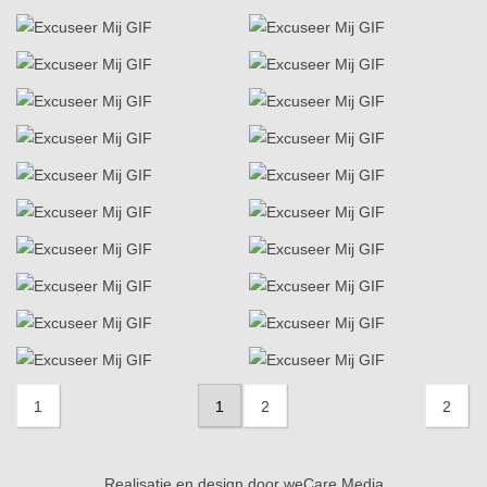
1
1
2
2
Realisatie en design door
weCare Media