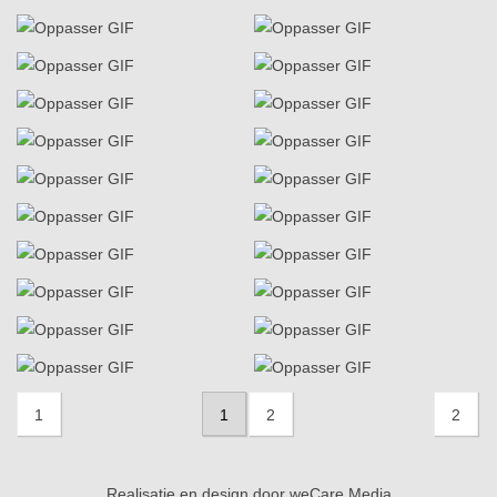
1
1
2
2
Realisatie en design door
weCare Media