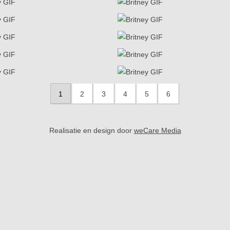
1
2
3
4
5
6
Realisatie en design door
weCare Media